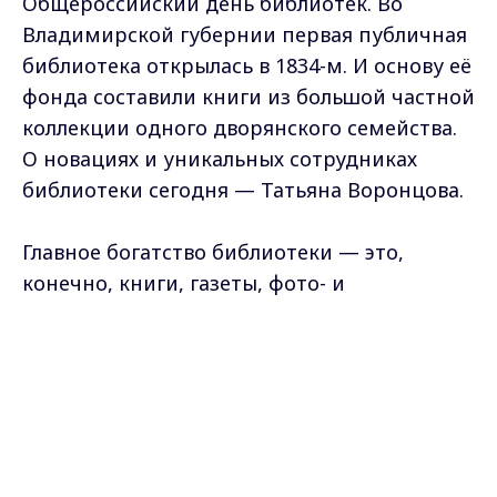
Общероссийский день библиотек. Во
Владимирской губернии первая публичная
библиотека открылась в 1834-м. И основу её
фонда составили книги из большой частной
коллекции одного дворянского семейства.
О новациях и уникальных сотрудниках
библиотеки сегодня — Татьяна Воронцова.
Главное богатство библиотеки — это,
конечно, книги, газеты, фото- и
аудиодокументы. В фонде хранения их
сегодня уже больше 2,5 миллионов. И это
Max - канал Россия "ГТРК
Владимир"
несмотря на то, что здание рассчитано
Главные новости города
Владимира и региона.
лишь на 500 тыс. единиц. В 5 раз меньше. И
это уже проблема.