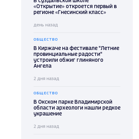
В суздальской школе
«Открытие» откроется первый в
регионе «Гнесинский класс»
день назад
ОБЩЕСТВО
В Киржаче на фестивале "Летние
провинциальные радости"
устроили обжиг глиняного
Ангела
2 дня назад
ОБЩЕСТВО
В Окском парке Владимирской
области археологи нашли редкое
украшение
2 дня назад