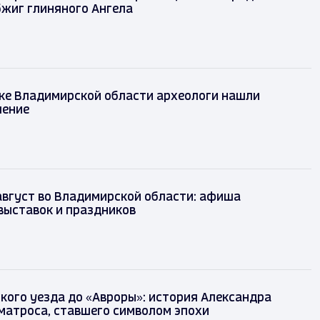
бжиг глиняного Ангела
ке Владимирской области археологи нашли
шение
август во Владимирской области: афиша
выставок и праздников
кого уезда до «Авроры»: история Александра
матроса, ставшего символом эпохи