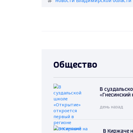
новости Владимирской области
Общество
В суздальско
«Гнесинский 
день назад
В Киржаче 