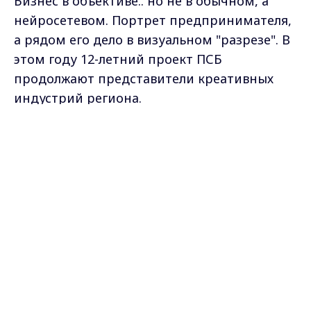
Бизнес в объективе.. но не в обычном, а
нейросетевом. Портрет предпринимателя,
а рядом его дело в визуальном "разрезе". В
этом году 12-летний проект ПСБ
продолжают представители креативных
индустрий региона.
Max - канал Россия "ГТРК
Виктор Демидов вице-президент,
Владимир"
Главные новости города
региональный директор ПСБ во
Владимира и региона.
Владимире:
- Важно подсвечивать, наверное, больше
показывать социальную направленность
бизнеса, да, что бизнес занимается, в том
числе развивает те традиции народные,
которые есть в нашей области и показывать