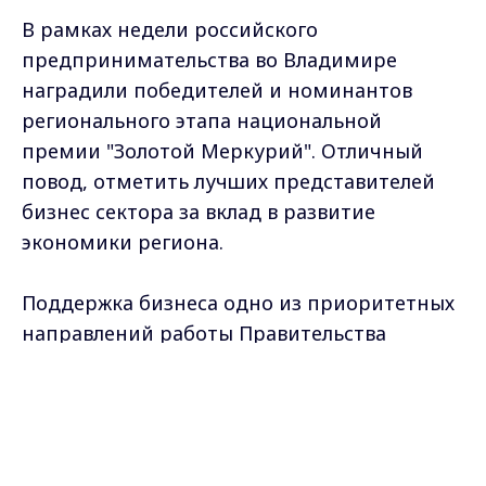
В рамках недели российского
предпринимательства во Владимире
наградили победителей и номинантов
регионального этапа национальной
премии "Золотой Меркурий". Отличный
повод, отметить лучших представителей
бизнес сектора за вклад в развитие
экономики региона.
Поддержка бизнеса одно из приоритетных
направлений работы Правительства
области и торгово - промышленной палаты.
Max - канал Россия "ГТРК
В объединении сейчас свыше 1400
Владимир"
Главные новости города
компаний. Действует комплексный спектр
Владимира и региона.
инструментов господдержки малых и
средних предприятий: это и гарантийные