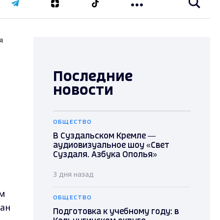
я
Последние
новости
ОБЩЕСТВО
В Суздальском Кремле —
аудиовизуальное шоу «Свет
Суздаля. Азбука Ополья»
3 дня назад
ом
ОБЩЕСТВО
тан
Подготовка к учебному году: в