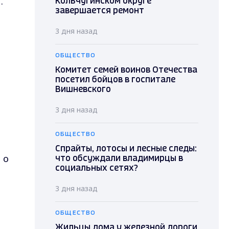
.
Кольчугинском округе
завершается ремонт
3 дня назад
ОБЩЕСТВО
Комитет семей воинов Отечества
посетил бойцов в госпитале
Вишневского
3 дня назад
ОБЩЕСТВО
Спрайты, лотосы и лесные следы:
 о
что обсуждали владимирцы в
социальных сетях?
3 дня назад
ОБЩЕСТВО
Жильцы дома у железной дороги