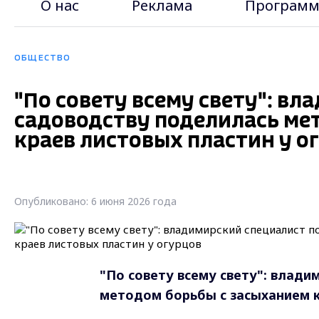
О нас
Реклама
Программ
ОБЩЕСТВО
"По совету всему свету": в
садоводству поделилась ме
краев листовых пластин у о
Опубликовано: 6 июня 2026 года
"По совету всему свету": влади
методом борьбы с засыханием к