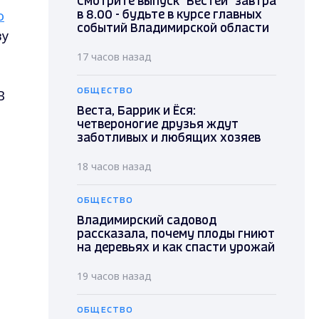
Смотрите выпуск "Вестей" завтра
о
в 8.00 - будьте в курсе главных
событий Владимирской области
ву
17 часов назад
В
ОБЩЕСТВО
Веста, Баррик и Ёся:
четвероногие друзья ждут
заботливых и любящих хозяев
18 часов назад
ОБЩЕСТВО
Владимирский садовод
рассказала, почему плоды гниют
на деревьях и как спасти урожай
19 часов назад
ОБЩЕСТВО