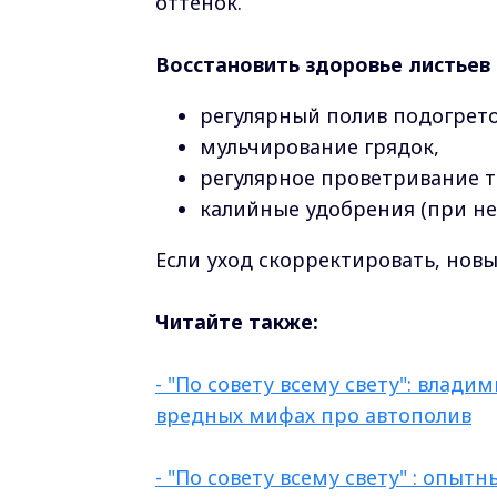
оттенок.
Восстановить здоровье листьев
регулярный полив подогрето
мульчирование грядок,
регулярное проветривание 
калийные удобрения (при не
Если уход скорректировать, нов
Читайте также:
- "По совету всему свету": влади
вредных мифах про автополив
- "По совету всему свету" : опы