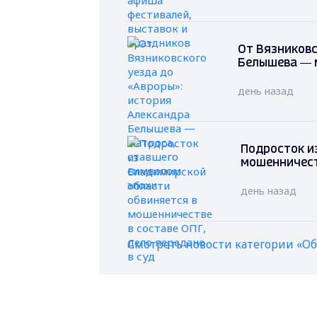
От Вязниковс
Белышева — 
день назад
Подросток и
мошенничеств
день назад
Смотреть новости категории «О