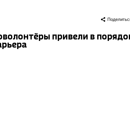
Поделитьс
оволонтёры привели в порядо
арьера