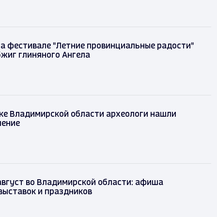
на фестивале "Летние провинциальные радости"
бжиг глиняного Ангела
ке Владимирской области археологи нашли
шение
август во Владимирской области: афиша
выставок и праздников