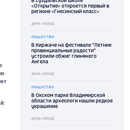
В суздальской школе
«Открытие» откроется первый в
регионе «Гнесинский класс»
день назад
ОБЩЕСТВО
В Киржаче на фестивале "Летние
провинциальные радости"
устроили обжиг глиняного
Ангела
в
ию
день назад
ует
ОБЩЕСТВО
В Окском парке Владимирской
области археологи нашли редкое
й:
украшение
день назад