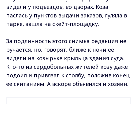
видели у подъездов, во дворах. Коза
паслась у пунктов выдачи заказов, гуляла в
парке, зашла на скейт-площадку.
За подлинность этого снимка редакция не
ручается, но, говорят, ближе к ночи ее
видели на козырьке крыльца здания суда.
Кто-то из сердобольных жителей козу даже
подоил и привязал к столбу, положив конец
ее скитаниям. А вскоре объявился и хозяин.
Самые свежие и главные новости в макс-канале
ГТРК "Владимир"
. Подписывайтесь и будьте в
Max - канал Россия "ГТРК
курсе всех событий!
Владимир"
Главные новости города
Владимира и региона.
Опубликовано: 2 июня 2026 года