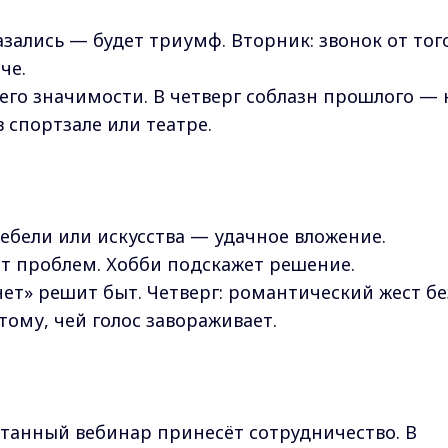
азались — будет триумф. Вторник: звонок от тог
че.
го значимости. В четверг соблазн прошлого — 
 спортзале или театре.
мебели или искусства — удачное вложение.
от проблем. Хобби подскажет решение.
нет» решит быт. Четверг: романтический жест бе
ому, чей голос завораживает.
нтанный вебинар принесёт сотрудничество. В