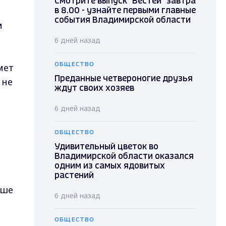
Смотрите выпуск "Вестей" завтра
в 8.00 - узнайте первыми главные
события Владимирской области
м
6 дней назад
мет
ОБЩЕСТВО
Преданные четвероногие друзья
 не
ждут своих хозяев
6 дней назад
ОБЩЕСТВО
Удивительный цветок во
Владимирской области оказался
одним из самых ядовитых
растений
ьше
6 дней назад
ОБЩЕСТВО