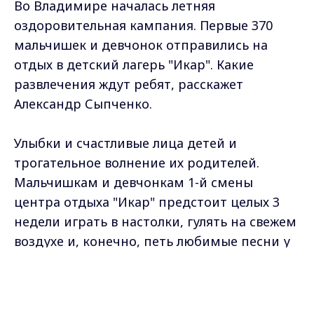
Во Владимире началась летняя
оздоровительная кампания. Первые 370
мальчишек и девчонок отправились на
отдых в детский лагерь "Икар". Какие
развлечения ждут ребят, расскажет
Александр Сыпченко.
Улыбки и счастливые лица детей и
трогательное волнение их родителей.
Мальчишкам и девчонкам 1-й смены
центра отдыха "Икар" предстоит целых 3
недели играть в настолки, гулять на свежем
воздухе и, конечно, петь любимые песни у
костра. Юлия Айзбалтс провожает в лагерь
Max - канал Россия "ГТРК
своих детей Платона и Викторию. Этой
Владимир"
Главные новости города
поездки вся семья ждала с нетерпением с
Владимира и региона.