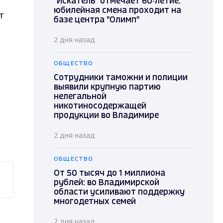
"Искатель" отмечает 60‑летие:
юбилейная смена проходит на
т
базе центра "Олимп"
2 дня назад
ОБЩЕСТВО
Сотрудники таможни и полиции
выявили крупную партию
нелегальной
никотиносодержащей
продукции во Владимире
2 дня назад
ОБЩЕСТВО
От 50 тысяч до 1 миллиона
рублей: во Владимирской
области усиливают поддержку
многодетных семей
2 дня назад