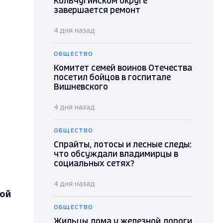
Кольчугинском округе
завершается ремонт
4 дня назад
ОБЩЕСТВО
Комитет семей воинов Отечества
посетил бойцов в госпитале
Вишневского
4 дня назад
ОБЩЕСТВО
Спрайты, лотосы и лесные следы:
что обсуждали владимирцы в
социальных сетях?
4 дня назад
ной
ОБЩЕСТВО
Жильцы дома у железной дороги