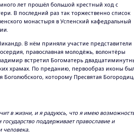
 много лет прошёл большой крестный ход с
ри. В последний раз так торжественно список
венского монастыря в Успенский кафедральный
ии.
икандр. В нём приняли участие представители
лосердия, православная молодёжь, волонтёры
Владимир встретил Богоматерь двадцатиминут
ских храмах. По преданию, первообраз иконы бы
я Боголюбского, которому Пресвятая Богородиц
ит в жизни, и я радуюсь, что я имею возможност
 и государство поддерживает православие и
и человека.