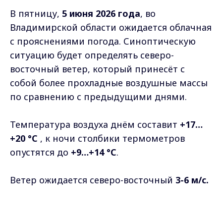
+20 °C
, к ночи столбики термометров
опустятся до
+9…+14 °C
.
Ветер ожидается северо-восточный
3
-6 м/с.
Атмосферное давление составит
747-762 мм
рт. ст.
.
Фото: нейросеть
Самые свежие и главные новости в макс-канале
ГТРК "Владимир"
. Подписывайтесь и будьте в
курсе всех событий!
Опубликовано: 4 июня 2026 года
Max - канал Россия "ГТРК
Владимир"