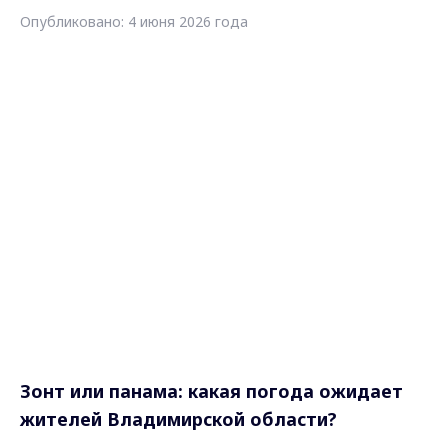
Опубликовано: 4 июня 2026 года
Зонт или панама: какая погода ожидает
жителей Владимирской области?
В пятницу,
5 июня 2026 года
, во
Владимирской области ожидается облачная
с прояснениями погода. Синоптическую
ситуацию будет определять северо-
восточный ветер, который принесёт с
собой более прохладные воздушные массы
по сравнению с предыдущими днями.
Температура воздуха днём составит
+17…