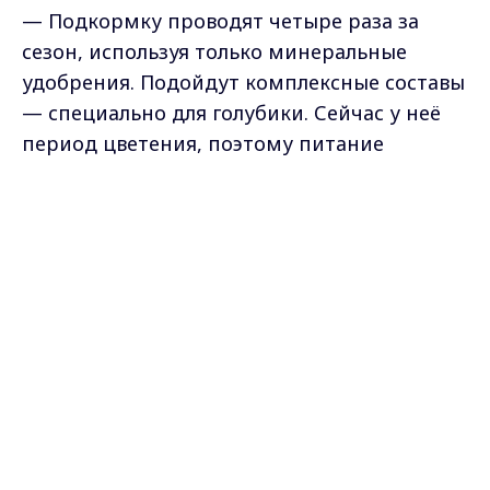
— Подкормку проводят четыре раза за
сезон, используя только минеральные
удобрения. Подойдут комплексные составы
— специально для голубики. Сейчас у неё
период цветения, поэтому питание
особенно необходимо.
Max - канал Россия "ГТРК
Владимир"
— Когда назначается следующая
Главные новости города
Владимира и региона.
подкормка?
— Следующий раз удобрения вносят, когда
завяжутся ягодки. Последняя подкормка
проводится в конце августа или сентябре:
так растение уйдёт в зиму сытым и
здоровым. Это поможет ему легче
пережить суровую зиму, полную