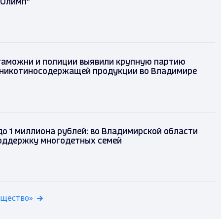
"Олимп"
ки таможни и полиции выявили крупную партию
ной никотиносодержащей продукции во
ре
зад
до 1 миллиона рублей: во Владимирской области
оддержку многодетных семей
бщество»