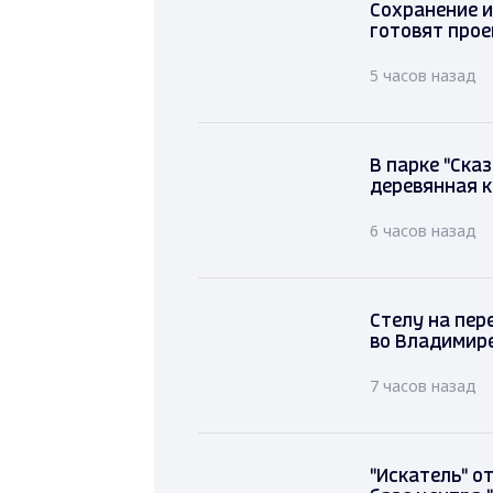
Сохранение
готовят пр
5 часов назад
В парке "С
деревянна
6 часов наз
Стелу на пе
Строителей
7 часов назад
"Искатель" о