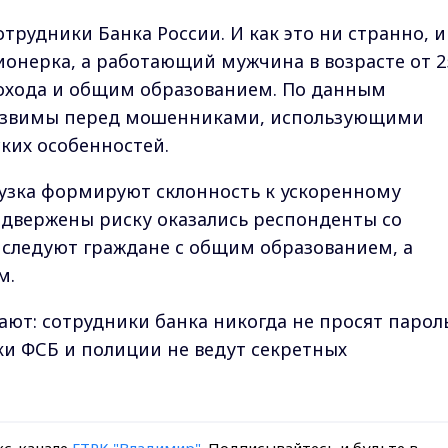
трудники Банка России. И как это ни странно, 
ионерка, а работающий мужчина в возрасте от 2
дохода и общим образованием. По данным
уязвимы перед мошенниками, использующими
ских особенностей.
рузка формируют склонность к ускоренному
двержены риску оказались респонденты со
 следуют граждане с общим образованием, а
м.
ют: сотрудники банка никогда не просят парол
ки ФСБ и полиции не ведут секретных
кс-канале
ГТРК "Владимир"
. Подписывайтесь и будьте в