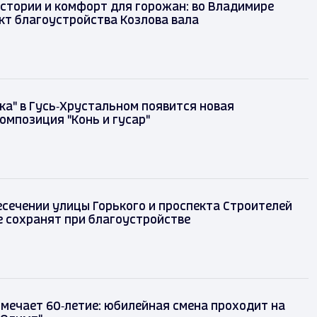
 истории и комфорт для горожан: во Владимире
оект благоустройства Козлова вала
казка" в Гусь‑Хрустальном появится новая
я композиция "Конь и гусар"
ад
ресечении улицы Горького и проспекта
 во Владимире сохранят при благоустройстве
тмечает 60‑летие: юбилейная смена проходит на