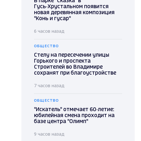
В парке "Сказка" в
Гусь‑Хрустальном появится
новая деревянная композиция
"Конь и гусар"
6 часов назад
ОБЩЕСТВО
Стелу на пересечении улицы
Горького и проспекта
Строителей во Владимире
сохранят при благоустройстве
7 часов назад
ОБЩЕСТВО
"Искатель" отмечает 60‑летие:
юбилейная смена проходит на
базе центра "Олимп"
9 часов назад