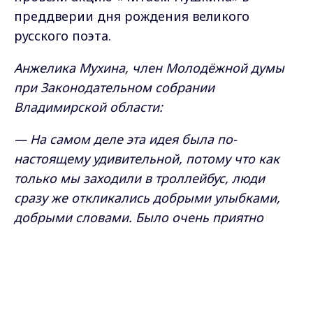
преддверии дня рождения великого
русского поэта.
Анжелика Мухина, член Молодёжной думы
при Законодательном собрании
Владимирской области:
— На самом деле эта идея была по-
настоящему удивительной, потому что как
только мы заходили в троллейбус, люди
сразу же откликались добрыми улыбками,
добрыми словами. Было очень приятно
рассказывать людям стихотворения и
Max - канал Россия "ГТРК
произведения Александра Сергеевича
Владимир"
Главные новости города
Пушкина. Я считаю, что очень важно как раз
Владимира и региона.
таки сохранять ценность нашего языка. Мы