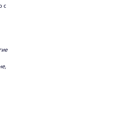
о с
гие
не,