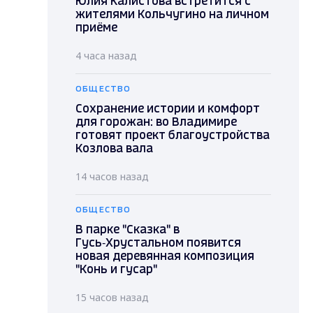
Юлия Калистова встретится с
жителями Кольчугино на личном
приёме
4 часа назад
ОБЩЕСТВО
Сохранение истории и комфорт
для горожан: во Владимире
готовят проект благоустройства
Козлова вала
14 часов назад
ОБЩЕСТВО
В парке "Сказка" в
Гусь‑Хрустальном появится
новая деревянная композиция
"Конь и гусар"
15 часов назад