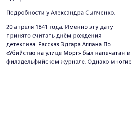
Подробности у Александра Сыпченко.
20 апреля 1841 года. Именно эту дату
принято считать днём рождения
детектива. Рассказ Эдгара Аллана По
«Убийство на улице Морг» был напечатан в
филадельфийском журнале. Однако многие
историки и исследователи отмечали, что
Max - канал Россия "ГТРК
российский писатель Михаил Дмитриевич
Владимир"
Главные новости города
Чулков писал произведения, отвечающие
Владимира и региона.
всем законам детективного жанра, ещё в
XVIII веке. Самым ранним считается
рассказ «Угадчики», опубликованный в 1766
году.
Татьяна Пикунова, основатель