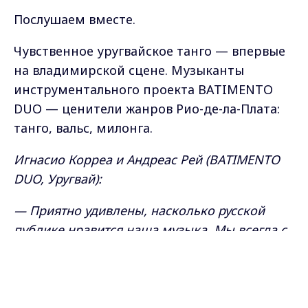
Послушаем вместе.
Чувственное уругвайское танго — впервые
на владимирской сцене. Музыканты
инструментального проекта BATIMENTO
DUO — ценители жанров Рио-де-ла-Плата:
танго, вальс, милонга.
Игнасио Корреа и Андреас Рей (BATIMENTO
DUO, Уругвай):
— Приятно удивлены, насколько русской
публике нравится наша музыка. Мы всегда с
удовольствием приезжаем сюда давать
Max - канал Россия "ГТРК
Владимир"
концерты. Спасибо, что пришли, мучас
Главные новости города
грасиас.
Владимира и региона.