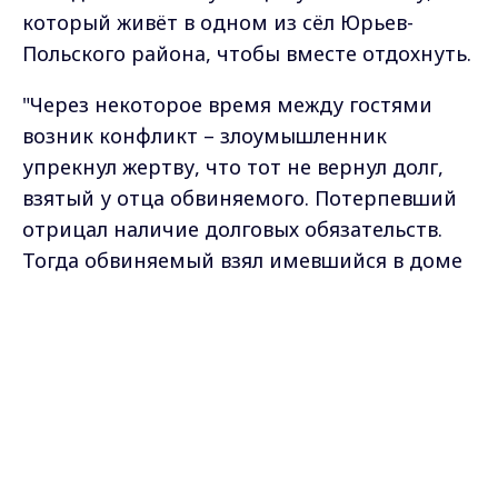
который живёт в одном из сёл Юрьев-
Польского района, чтобы вместе отдохнуть.
"Через некоторое время между гостями
возник конфликт – злоумышленник
упрекнул жертву, что тот не вернул долг,
взятый у отца обвиняемого. Потерпевший
отрицал наличие долговых обязательств.
Тогда обвиняемый взял имевшийся в доме
нож, подошёл к потерпевшему сзади и,
Max - канал Россия "ГТРК
закинув голову последнего, лезвием ножа
Владимир"
Главные новости города
провёл по шее, от чёго образовалась
Владимира и региона.
резаная рана", - сообщили в пресс-службе
прокуратуры Владимирской области.
Находившиеся в доме люди оказали