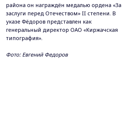
района он награждён медалью ордена «За
заслуги перед Отечеством» II степени. В
указе Фёдоров представлен как
генеральный директор ОАО «Киржачская
типография».
Фото: Евгений Федоров
Самые свежие и главные новости в макс-канале
Max - канал Россия "ГТРК
ГТРК "Владимир"
. Подписывайтесь и будьте в
Владимир"
Главные новости города
курсе всех событий!
Владимира и региона.
Опубликовано: 14 июня 2026 года
Поделиться