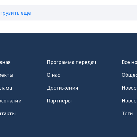
агрузить ещё
вная
Программа передач
Все н
оекты
О нас
Общес
клама
Достижения
Новос
рсоналии
Партнёры
Новос
нтакты
Теги