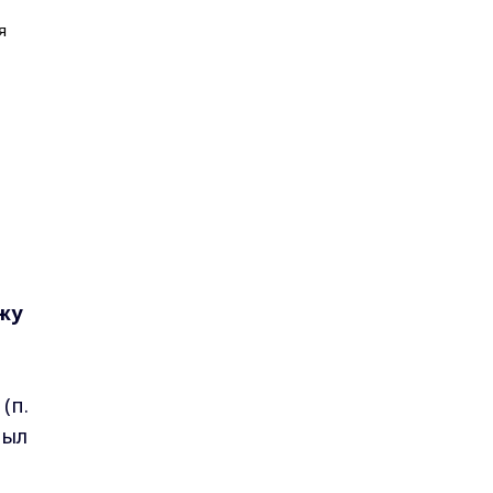
я
ажу
(п.
был