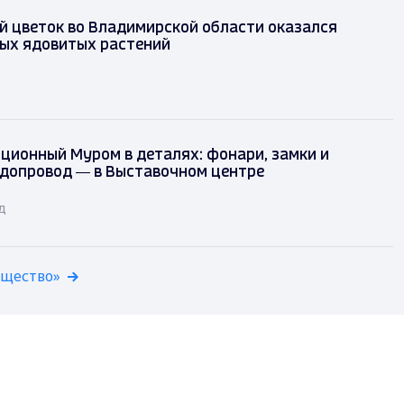
 цветок во Владимирской области оказался
мых ядовитых растений
ционный Муром в деталях: фонари, замки и
одопровод — в Выставочном центре
д
бщество»