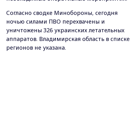
Согласно сводке Минобороны, сегодня
ночью силами ПВО перехвачены и
уничтожены 326 украинских летательных
аппаратов. Владимирская область в списке
регионов не указана.
Фото: нейросеть
Max - канал Россия "ГТРК
Владимир"
Напоминаем, что у ГТРК «Владимир» есть
Главные новости города
Владимира и региона.
официальный канал в
мессенджере MAX
.
Присоединяйтесь к нам, чтобы не
пропускать важную информацию и всегда
оставаться в курсе событий Владимирской
области.