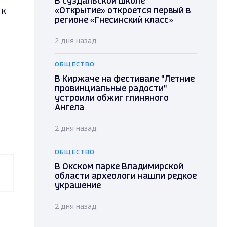
В суздальской школе
 к
«Открытие» откроется первый в
регионе «Гнесинский класс»
2 дня назад
ОБЩЕСТВО
В Киржаче на фестивале "Летние
провинциальные радости"
устроили обжиг глиняного
Ангела
2 дня назад
ОБЩЕСТВО
В Окском парке Владимирской
области археологи нашли редкое
украшение
2 дня назад