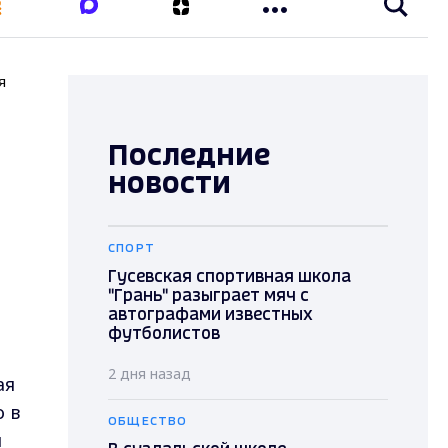
я
Последние
новости
СПОРТ
Гусевская спортивная школа
"Грань" разыграет мяч с
автографами известных
футболистов
2 дня назад
ая
о в
ОБЩЕСТВО
я