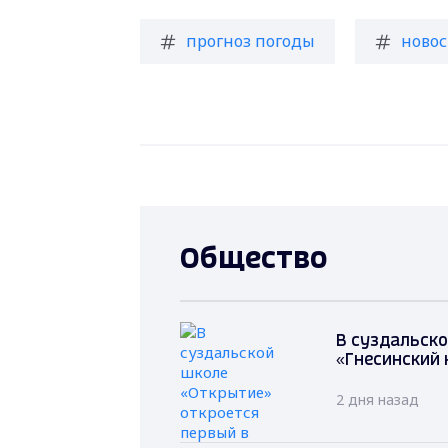
прогноз погоды
новос
Общество
В суздальско
«Гнесинский 
2 дня назад