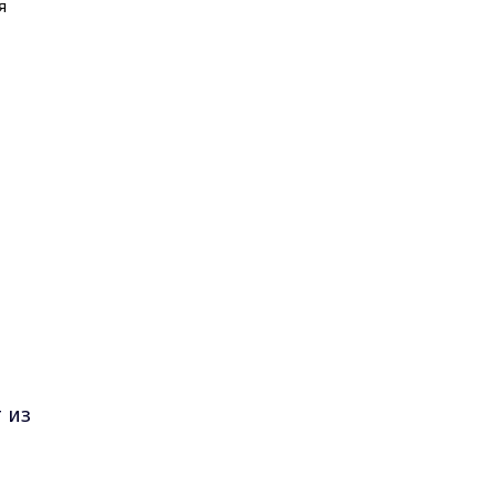
я
 из