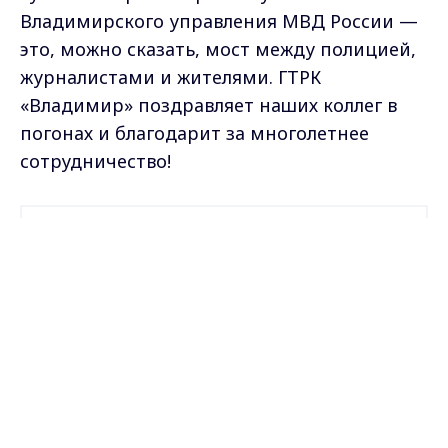
Владимирского управления МВД России —
это, можно сказать, мост между полицией,
журналистами и жителями. ГТРК
«Владимир» поздравляет наших коллег в
погонах и благодарит за многолетнее
сотрудничество!
Самые свежие и главные новости в макс-канале
ГТРК "Владимир"
. Подписывайтесь и будьте в
Max - канал Россия "ГТРК
Владимир"
курсе всех событий!
Главные новости города
Владимира и региона.
Опубликовано: 11 июня 2026 года
Поделиться