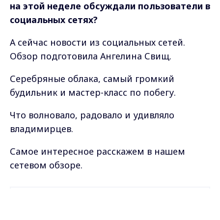
на этой неделе обсуждали пользователи в
социальных сетях?
А сейчас новости из социальных сетей.
Обзор подготовила Ангелина Свищ.
Серебряные облака, самый громкий
будильник и мастер-класс по побегу.
Что волновало, радовало и удивляло
владимирцев.
Самое интересное расскажем в нашем
сетевом обзоре.
Самые свежие и главные новости в макс-канале
Max - канал Россия "ГТРК
ГТРК "Владимир"
. Подписывайтесь и будьте в
Владимир"
курсе всех событий!
Главные новости города