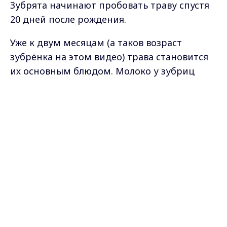
Зубрята начинают пробовать траву спустя
20 дней после рождения.
Уже к двум месяцам (а таков возраст
зубрёнка на этом видео) трава становится
их основным блюдом. Молоко у зубриц
очень жирное, им малышей кормят до
Max - канал Россия "ГТРК
года.
Владимир"
Главные новости города
Владимира и региона.
Самые свежие и главные новости в макс-канале
ГТРК "Владимир"
. Подписывайтесь и будьте в
курсе всех событий!
Опубликовано: 15 июня 2026 года
Поделиться