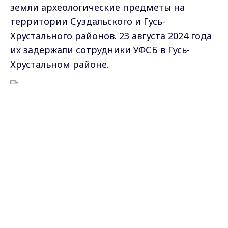
земли археологические предметы на
территории Суздальского и Гусь-
Хрустального районов. 23 августа 2024 года
их задержали сотрудники УФСБ в Гусь-
Хрустальном районе.
Max - канал Россия "ГТРК
В ходе обысков изъяли несколько сотен
Владимир"
Главные новости города
предметов старины, в том числе монеты:
Владимира и региона.
денга Василия II Темного (1425–1462),
копейка Ивана Грозного (1533–1547), монета
Екатерины II 1776 года. Эксперты
Государственного исторического музея
признали их археологическими находками
и культурными ценностями.