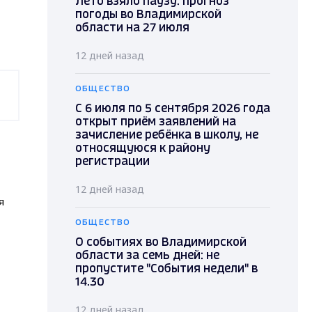
Лето взяло паузу: прогноз
погоды во Владимирской
области на 27 июля
12 дней назад
ОБЩЕСТВО
С 6 июля по 5 сентября 2026 года
открыт приём заявлений на
зачисление ребёнка в школу, не
относящуюся к району
регистрации
12 дней назад
я
ОБЩЕСТВО
О событиях во Владимирской
области за семь дней: не
пропустите "События недели" в
14.30
12 дней назад