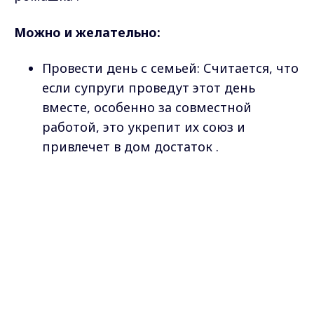
Можно и желательно:
Провести день с семьей: Считается, что
если супруги проведут этот день
вместе, особенно за совместной
работой, это укрепит их союз и
привлечет в дом достаток .
Делать предложение: День считается
Max - канал Россия "ГТРК
Владимир"
удачным для сватовства, помолвок и
Главные новости города
предложений руки и сердца .
Владимира и региона.
Дарить ромашки: Этот цветок —
главный символ праздника, его
принято дарить любимым .