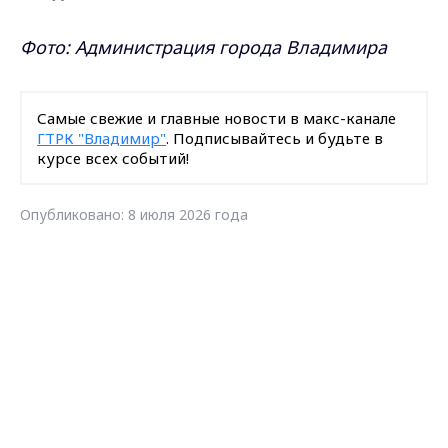
Фото: Администрация города Владимира
Самые свежие и главные новости в макс-канале
ГТРК "Владимир"
. Подписывайтесь и будьте в
курсе всех событий!
Опубликовано: 8 июля 2026 года
Поделиться
Max - канал Россия "ГТРК
Владимир"
Главные новости города
Владимира и региона.
парк "Дружба"
мероприятия
новости Владимирской области