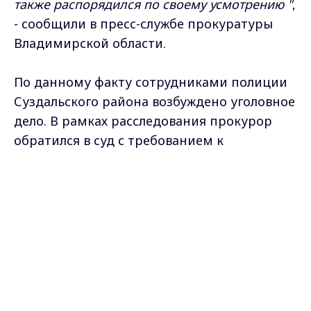
также распорядился по своему усмотрению "
,
- сообщили в пресс-службе прокуратуры
Владимирской области.
По данному факту сотрудниками полиции
Суздальского района возбуждено уголовное
дело. В рамках расследования прокурор
обратился в суд с требованием к
обвиняемому возместить ущерб
Max - канал Россия "ГТРК
потерпевшей — почти 100 тысяч рублей.
Владимир"
Главные новости города
Владимира и региона.
Требования прокурора удовлетворены в
полном объеме. Надзорное ведомство
держит исполнение этого решения на
личном контроле.