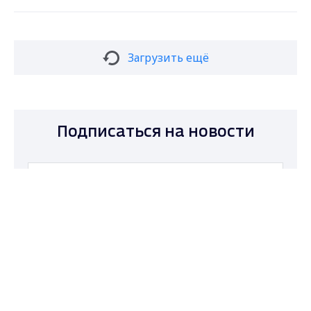
Загрузить ещё
Подписаться на новости
Max - канал Россия "ГТРК
Владимир"
Главные новости города
Владимира и региона.
Подписаться
Даю согласие на обработку персональных
данных в соответствии с ФЗ № 152