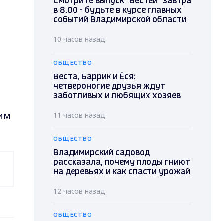
Смотрите выпуск "Вестей" завтра
в 8.00 - будьте в курсе главных
событий Владимирской области
10 часов назад
ОБЩЕСТВО
Веста, Баррик и Ёся:
четвероногие друзья ждут
заботливых и любящих хозяев
шим
11 часов назад
ОБЩЕСТВО
Владимирский садовод
рассказала, почему плоды гниют
на деревьях и как спасти урожай
12 часов назад
ОБЩЕСТВО