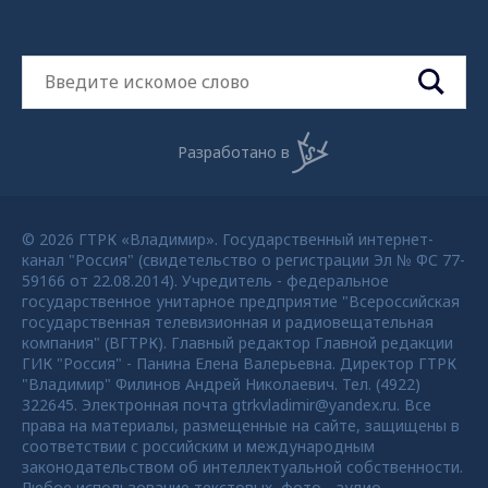
Разработано в
© 2026 ГТРК «Владимир». Государственный интернет-
канал "Россия" (свидетельство о регистрации Эл № ФС 77-
59166 от 22.08.2014). Учредитель - федеральное
государственное унитарное предприятие "Всероссийская
государственная телевизионная и радиовещательная
компания" (ВГТРК). Главный редактор Главной редакции
ГИК "Россия" - Панина Елена Валерьевна. Директор ГТРК
"Владимир" Филинов Андрей Николаевич. Тел. (4922)
322645. Электронная почта gtrkvladimir@yandex.ru. Все
права на материалы, размещенные на сайте, защищены в
соответствии с российским и международным
законодательством об интеллектуальной собственности.
Любое использование текстовых, фото-, аудио-,