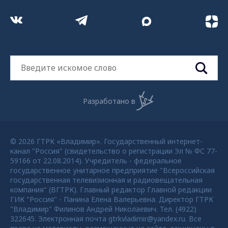
Разработано в
© 2026 ГТРК «Владимир». Государственный интернет-
канал "Россия" (свидетельство о регистрации Эл № ФС 77-
59166 от 22.08.2014). Учредитель - федеральное
государственное унитарное предприятие "Всероссийская
государственная телевизионная и радиовещательная
компания" (ВГТРК). Главный редактор Главной редакции
ГИК "Россия" - Панина Елена Валерьевна. Директор ГТРК
"Владимир" Филинов Андрей Николаевич. Тел. (4922)
322645. Электронная почта gtrkvladimir@yandex.ru. Все