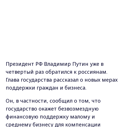
Глава государства рассказал о новых мерах
поддержки граждан и бизнеса.
Он, в частности, сообщил о том, что
государство окажет безвозмездную
финансовую поддержку малому и
среднему бизнесу для компенсации
зарплат работников при условии
сохранения рабочих мест
. Направить
заявку можно будет дистанционно,
начиная с 1 мая.
Безвозмездная финансовая поддержка
компаниям в размере МРОТ (12 130 рублей)
на каждого сотрудника, трудоустроенного
по состоянию на 1 апреля, поступит с 18
мая.