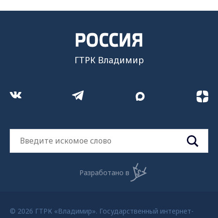
ГИК "Россия" - Панина Елена Валерьевна. Директор ГТРК
"Владимир" Филинов Андрей Николаевич. Тел. (4922)
322645. Электронная почта gtrkvladimir@yandex.ru. Все
права на материалы, размещенные на сайте, защищены в
соответствии с российским и международным
законодательством об интеллектуальной собственности.
Любое использование текстовых, фото-, аудио-,
видеоматериалов возможно только с согласия
правообладателя ВГТРК. Для детей старше 16 лет.