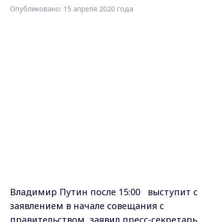
Песков советует дождаться этого
совещания, чтобы узнать о
дополнительных мерах поддержки бизнеса,
которые могут быть введены из-за
коронавируса.
"Мы ожидаем выступления президента в
начале этого совещания", - сообщил
представитель Кремля.
Отвечая на вопрос, действительно ли
власти планируют выделить на поддержку
бизнеса один триллион рублей, Песков
заметил, что "это информация [из разряда]
слышал звон, не знаю, где он". "Давайте
дождемся сегодняшнего совещания", -
предложил он, добавив, что "меры