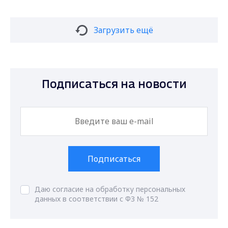
ГТРК Владимир
Разработано в
© 2026 ГТРК «Владимир». Государственный интернет-
канал "Россия" (свидетельство о регистрации Эл № ФС 77-
59166 от 22.08.2014). Учредитель - федеральное
государственное унитарное предприятие "Всероссийская
государственная телевизионная и радиовещательная
компания" (ВГТРК). Главный редактор Главной редакции