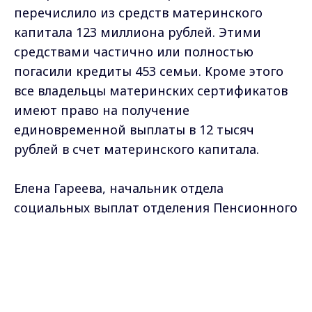
перечислило из средств материнского
капитала 123 миллиона рублей. Этими
средствами частично или полностью
погасили кредиты 453 семьи. Кроме этого
все владельцы материнских сертификатов
имеют право на получение
единовременной выплаты в 12 тысяч
рублей в счет материнского капитала.
Елена Гареева, начальник отдела
социальных выплат отделения Пенсионного
фонда по Владимирской области:
"Получить может любой, кто получил
Max - канал Россия "ГТРК
Владимир"
сертификат и на сегодняшний день еще не
Главные новости города
Владимира и региона.
израсходовал. Эти средства мы платим тем
людям, которые гасят свои жилищные