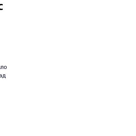
С
шло
ад