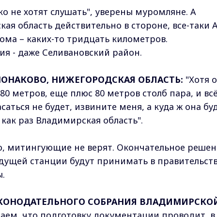
ко не хотят слушать", уверены муромляне. А
ая область действительно в стороне, все-таки 
ома – каких-то тридцать километров.
ия - даже Селивановский район.
МОНАКОВО, НИЖЕГОРОДСКАЯ ОБЛАСТЬ:
"Хотя 
80 метров, еще плюс 80 метров столб пара, и вс
асаться не будет, извините меня, а куда ж она бу
о как раз Владимирская область".
но, митингующие не верят. Окончательное реше
дущей станции будут принимать в правительств
ы.
АКОНОДАТЕЛЬНОГО СОБРАНИЯ ВЛАДИМИРСКО
ем, что подготовку документации проводит, в