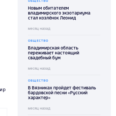
ОБЩЕСТВО
Новым обитателем
владимирского экзотариума
и
стал козлёнок Леонид
месяц назад
ОБЩЕСТВО
Владимирская область
переживает настоящий
свадебный бум
месяц назад
ОБЩЕСТВО
мир
В Вязниках пройдет фестиваль
бардовской песни «Русский
характер»
месяц назад