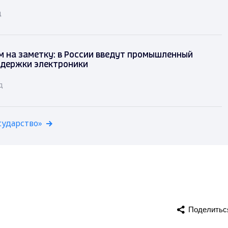
д
 на заметку: в России введут промышленный
ддержки электроники
д
сударство»
Поделитьс