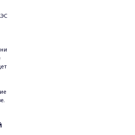
АЭС
они
ё
дет
ние
е.
Й