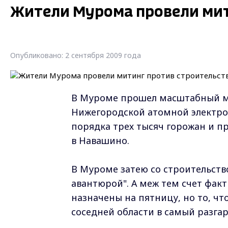
Жители Мурома провели мит
Опубликовано: 2 сентября 2009 года
В Муроме прошел масштабный ми
Нижегородской атомной электр
порядка трех тысяч горожан и пр
в Навашино.
В Муроме затею со строительств
авантюрой". А меж тем счет фак
назначены на пятницу, но то, ч
соседней области в самый разга