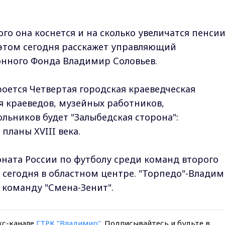
ого она коснется и на сколько увеличатся пенси
б этом сегодня расскажет управляющий
онного Фонда Владимир Соловьев.
роется Четвертая городская краеведческая
 краеведов, музейных работников,
льников будет "Залыбедская сторона":
планы XVIII века.
ната России по футболу среди команд второго
 сегодня в областном центре. "Торпедо"-Влади
 команду "Смена-Зенит".
кс-канале
ГТРК "Владимир"
. Подписывайтесь и будьте в