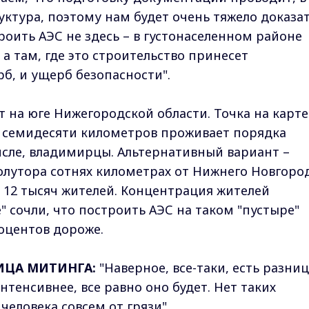
уктура, поэтому нам будет очень тяжело доказа
роить АЭС не здесь – в густонаселенном районе
а там, где это строительство принесет
б, и ущерб безопасности".
т на юге Нижегородской области. Точка на карте
е семидесяти километров проживает порядка
числе, владимирцы. Альтернативный вариант –
полутора сотнях километрах от Нижнего Новгоро
м 12 тысяч жителей. Концентрация жителей
 сочли, что построить АЭС на таком "пустыре"
оцентов дороже.
ИЦА МИТИНГА:
"Наверное, все-таки, есть разниц
нтенсивнее, все равно оно будет. Нет таких
человека совсем от грязи".