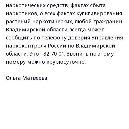
наркотических средств, фактах сбыта
наркотиков, о всех фактах культивирования
растений наркотических, любой гражданин
Владимирской области всегда может
сообщить по телефону доверия Управления
наркоконтроля России по Владимирской
области. Это - 32-70-01. Звонить по этому
номеру можно круглосуточно.
Ольга Матвеева
Max - канал Россия "ГТРК
Владимир"
Самые свежие и главные новости в макс-канале
Главные новости города
ГТРК "Владимир"
. Подписывайтесь и будьте в
Владимира и региона.
курсе всех событий!
Опубликовано: 15 сентября 2009 года