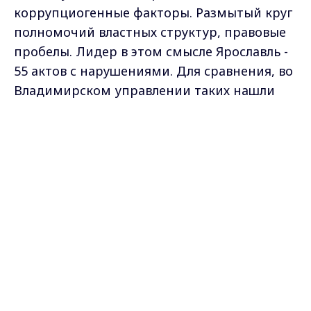
коррупциогенные факторы. Размытый круг
полномочий властных структур, правовые
пробелы. Лидер в этом смысле Ярославль -
55 актов с нарушениями. Для сравнения, во
Владимирском управлении таких нашли
всего 17, включая один устав
муниципального образования.
Max - канал Россия "ГТРК
Владимир"
Главные новости города
Владимира и региона.
ВЛАДИМИР ДЕМИДОВ, ПРЕДСЕДАТЕЛЬ
КООРДИНАЦИОННОГО СОВЕТА ПРИ
ГЛАВНОМ УПРАВЛЕНИИ МИНИСТЕРСТВА
ЮСТИЦИИ РОССИЙСКОЙ ФЕДЕРАЦИИ ПО
МОСКВЕ
: "И, вот, кстати, возвращаясь к
Владимирской области, должен сказать, что
это один из наиболее ярких примеров
нормальной конструктивной взаимосвязи с