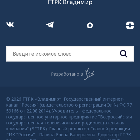
ГТРК Владимир
Разработано в
© 2026 ГТРК «Владимир». Государственный интернет-
канал "Россия" (свидетельство о регистрации Эл № ФС 77-
59166 от 22.08.2014). Учредитель - федеральное
государственное унитарное предприятие "Всероссийская
государственная телевизионная и радиовещательная
компания" (ВГТРК). Главный редактор Главной редакции
ГИК "Россия" - Панина Елена Валерьевна. Директор ГТРК