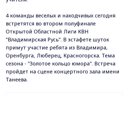
4 команды веселых и находчивых сегодня
встретятся во втором полуфинале
Открытой Областной Лиги КВН
"Владимирская Русь". В эстафете шуток
примут участие ребята из Владимира,
Оренбурга, Люберец, Красногорска. Тема
сезона - "Золотое кольцо юмора". Встреча
пройдет на сцене концертного зала имени
Танеева.
Самые свежие и главные новости в макс-канале
ГТРК "Владимир"
. Подписывайтесь и будьте в
Max - канал Россия "ГТРК
курсе всех событий!
Владимир"
Главные новости города
Владимира и региона.
Опубликовано: 3 ноября 2009 года