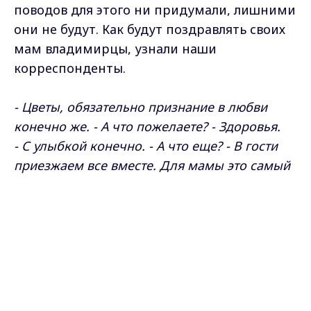
поводов для этого ни придумали, лишними
они не будут. Как будут поздравлять своих
мам владимирцы, узнали наши
корреспонденты.
- Цветы, обязательно признание в любви
конечно же. - А что пожелаете? - Здоровья.
- С улыбкой конечно. - А что еще? - В гости
приезжаем все вместе. Для мамы это самый
лучший подарок видеть своих детей. - А
Max - канал Россия "ГТРК
пожелать? - Здоровья, счастья.
Владимир"
Главные новости города
- Обязательно в гости придти, отметить,
Владимира и региона.
подарить цветы. И сказать слова - самые
теплые слова.
- Был такой случай, что забывали
поздравить? - Да, все мы люди, живем в