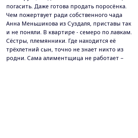
погасить. Даже готова продать поросёнка.
Чем пожертвует ради собственного чада
Анна Меньшикова из Суздаля, приставы так
и не поняли. В квартире - семеро по лавкам.
Сёстры, племянники. Где находится её
трёхлетний сын, точно не знает никто из
родни. Сама алиментщица не работает –
документы сгорели.
Max - канал Россия "ГТРК
Владимир"
Главные новости города
Свои дела и у других нерадивых мамочек –
Владимира и региона.
гуляют… В семье Хохориных отрицательный
пример матери оказался заразительным.
Сегодня приставы приехали к ее уже
взрослой дочери. Долг по алиментам –
больше 30 тысяч.