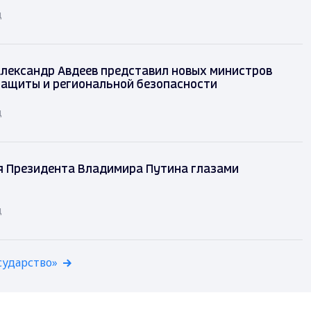
д
лександр Авдеев представил новых министров
защиты и региональной безопасности
д
я Президента Владимира Путина глазами
д
сударство»