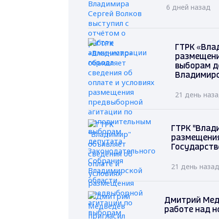
6 дней назад
ГТРК «Вла
размещени
выборам д
Владимирс
21 день наз
ГТРК "Влад
размещения
Государств
21 день наза
Дмитрий Мед
работе над н