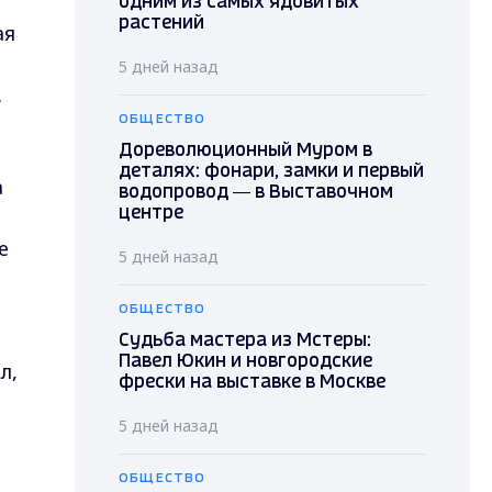
одним из самых ядовитых
растений
ая
5 дней назад
.
ОБЩЕСТВО
Дореволюционный Муром в
деталях: фонари, замки и первый
а
водопровод — в Выставочном
центре
е
5 дней назад
ОБЩЕСТВО
Судьба мастера из Мстеры:
Павел Юкин и новгородские
л,
фрески на выставке в Москве
5 дней назад
ОБЩЕСТВО