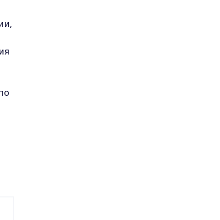
ии,
я
ия
по