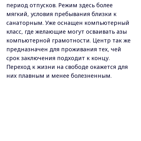
период отпусков. Режим здесь более
мягкий, условия пребывания близки к
санаторным. Уже оснащен компьютерный
класс, где желающие могут осваивать азы
компьютерной грамотности. Центр так же
предназначен для проживания тех, чей
срок заключения подходит к концу.
Переход к жизни на свободе окажется для
них плавным и менее болезненным.
Инесса Ваулина. Денис Цицеронов
Max - канал Россия "ГТРК
Владимир"
Главные новости города
Владимира и региона.
Самые свежие и главные новости в макс-канале
ГТРК "Владимир"
. Подписывайтесь и будьте в
курсе всех событий!