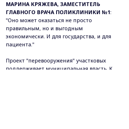
МАРИНА КРЯЖЕВА, ЗАМЕСТИТЕЛЬ
ГЛАВНОГО ВРАЧА ПОЛИКЛИНИКИ №1
:
"Оно может оказаться не просто
правильным, но и выгодным
экономически. И для государства, и для
пациента."
Проект "перевооружения" участковых
поддерживает муниципальная власть. К
приходу новой волны свиного гриппа и
Max - канал Россия "ГТРК
ОРВИ в феврале-марте, город должен быть
Владимир"
Главные новости города
готов.
Владимира и региона.
ВЛАДИМИР САВИНОВ, НАЧАЛЬНИК
УПРАВЛЕНИЯ ЗДРАВООХРАНЕНИЯ
Г.ВЛАДИМИРА
: "Мы подсчитаем, сколько