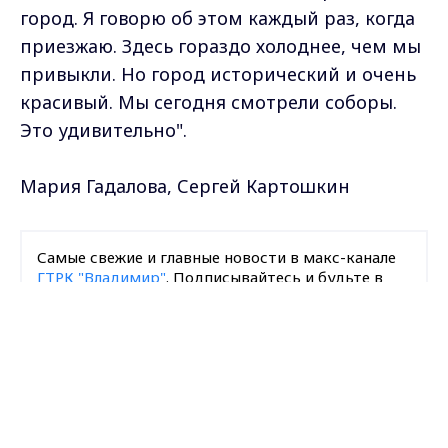
город. Я говорю об этом каждый раз, когда
приезжаю. Здесь гораздо холоднее, чем мы
привыкли. Но город исторический и очень
красивый. Мы сегодня смотрели соборы.
Это удивительно".
Мария Гадалова, Сергей Картошкин
Самые свежие и главные новости в макс-канале
ГТРК "Владимир"
. Подписывайтесь и будьте в
курсе всех событий!
Max - канал Россия "ГТРК
Владимир"
Главные новости города
Опубликовано: 19 февраля 2010 года
Владимира и региона.